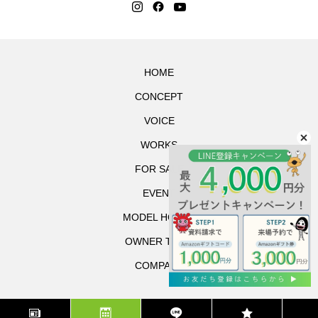
HOME
CONCEPT
VOICE
WORKS
FOR SALE
EVENT
MODEL HOUSE
OWNER TOUR
COMPANY
©Space agency