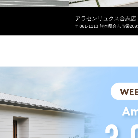
アラセンリュクス合志店
〒861-1113 熊本県合志市栄209