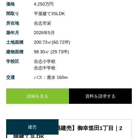
価格
4,250万円
間取り
平屋建て3SLDK
所在地
合志市栄
築年月
2026年5月
土地面積
200.73㎡(60.72坪)
建物面積
98.30㎡ (29.73坪)
学校区
合志小学校
合志中学校
交通
バス：鹿水 160m
詳細を見る
資料を請求する
建売
【熊本市南区_新築建売】御幸笛田1丁目｜2
階建て3LDK