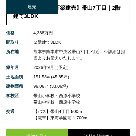
建売
【熊本市中央区_新築建売】帯山7丁目｜2階
建て3LDK
価格
4,388万円
間取り
２階建て3LDK
所在地
熊本県熊本市中央区帯山7丁目付近 ※詳細は担
当よりお伝えいたします。
築年月
2026年9月（予定）
土地面積
151.58㎡(45.85坪)
建物面積
96.06㎡ (33.06坪)
学校区
帯山小学校・西原小学校
帯山中学校・西原中学校
交通
【バス】帯山4丁目 500m
【電車】東海学園前 1,700m