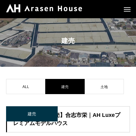
建売
ALL
建売
土地
建売
【合志市_新築建売】合志市栄｜AH Luxeプ
レミアムモデルハウス