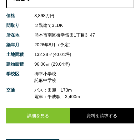
価格
3,898万円
間取り
２階建て3LDK
所在地
熊本市南区御幸笛田1丁目3−47
築年月
2026年8月（予定）
土地面積
132.28㎡(40.01坪)
建物面積
96.06㎡ (29.04坪)
学校区
御幸小学校
託麻中学校
交通
バス：田迎 173m
電車：平成駅 3,400m
詳細を見る
資料を請求する