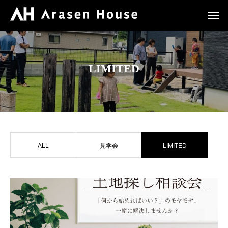
LIMITED
ALL
見学会
LIMITED