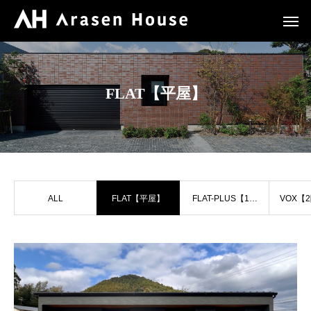
FLAT【平屋】
ALL
FLAT【平屋】
FLAT-PLUS【1.5
VOX【
階建て】