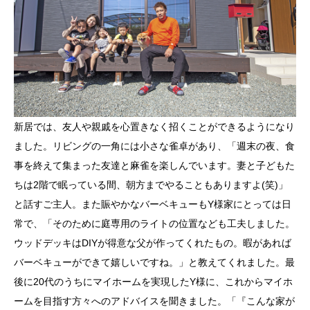
新居では、友人や親戚を心置きなく招くことができるようになり
ました。リビングの一角には小さな雀卓があり、「週末の夜、食
事を終えて集まった友達と麻雀を楽しんでいます。妻と子どもた
ちは2階で眠っている間、朝方までやることもありますよ(笑)」
と話すご主人。また賑やかなバーベキューもY様家にとっては日
常で、「そのために庭専用のライトの位置なども工夫しました。
ウッドデッキはDIYが得意な父が作ってくれたもの。暇があれば
バーベキューができて嬉しいですね。」と教えてくれました。最
後に20代のうちにマイホームを実現したY様に、これからマイホ
ームを目指す方々へのアドバイスを聞きました。「『こんな家が